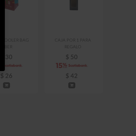
 COOLER BAG
CAJA POR 1 PARA
IBER
REGALO
$
30
$
50
$
26
$
42