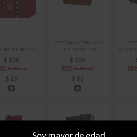
CESTA NAVIDEÑA ROJA
CEST
A SHOPPING IBER
IBER 2 BOTELLAS
NEGRA I
$
100
$
100
$
85
$
85
Soy mayor de edad