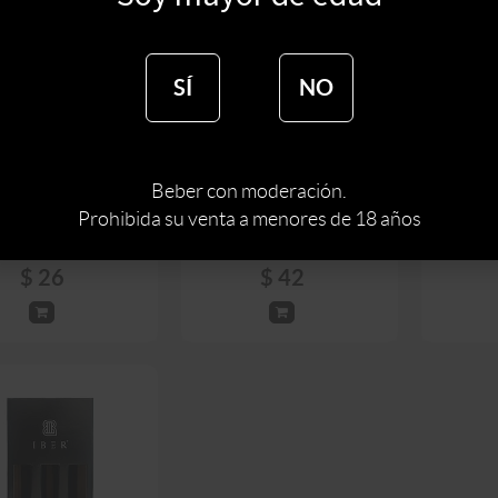
SÍ
NO
BOLSA
 4 BOTELLAS IBER
BOLSA 30 AÑOS IBER
Beber con moderación.
$
30
$
50
Prohibida su venta a menores de 18 años
$
26
$
42