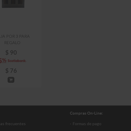
JA POR 3 PARA
REGALO
$
90
$
76
Compras On-Line:
tas frecuentes
·
Formas de pago