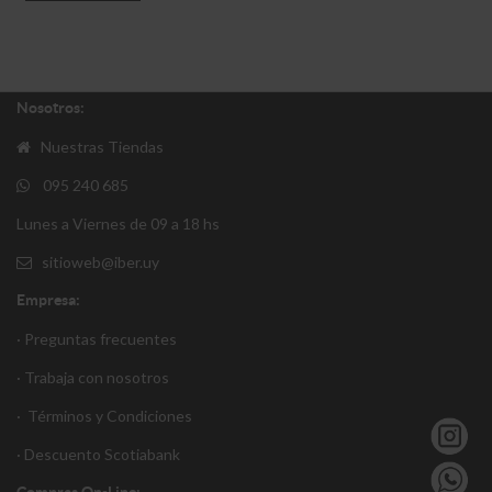
Nosotros:
Nuestras Tiendas
095 240 685
Lunes a Viernes de 09 a 18 hs
sitioweb@iber.uy
Empresa:
· Preguntas frecuentes
· Trabaja con nosotros
·
Términos y Condiciones
·
Descuento S
cotiabank
Compras On-Line: