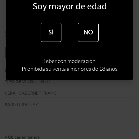
Soy mayor de edad
$
502
$
669
$
426
SÍ
NO
AÑADIR AL CARRITO
Beber con moderación.
Prohibida su venta a menores de 18 años
:
BODEGA CASTILLO VIEJO CATAMAYOR
BODEGA
:
TINTO
TIPO DE VINO
:
CABERNET FRANC
CEPA
:
URUGUAY
PAIS
Ubicar en tienda