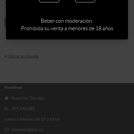
$
225
Beber con moderación.
AÑADIR AL CARRITO
Prohibida su venta a menores de 18 años
Ubicar en tienda
Nosotros:
Nuestras Tiendas
095 240 685
Lunes a Viernes de 09 a 18 hs
sitioweb@iber.uy