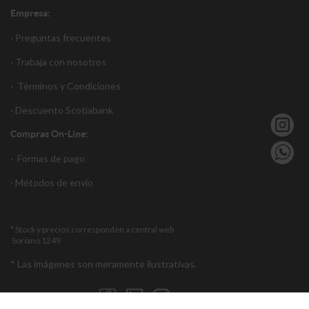
Empresa:
· Preguntas frecuentes
· Trabaja con nosotros
·
Términos y Condiciones
·
Descuento S
cotiabank
Compras On-Line:
·
Formas de pago
·
Métodos de envío
* Stock y precios corresponden a central web
Soriano 1249
* Las imágenes son meramente ilustrativas.
Encuéntranos en: