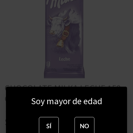
CHOCOLATE MILKA LECHE 150
GRAMOS
Soy mayor de edad
$
265
SÍ
NO