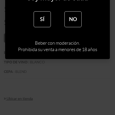
$
325
SÍ
NO
$
276
AÑADIR AL CARRITO
Beber con moderación.
Prohibida su venta a menores de 18 años
:
BODEGA JUAN TOSCANINI
BODEGA
:
BLANCO
TIPO DE VINO
:
BLEND
CEPA
Ubicar en tienda