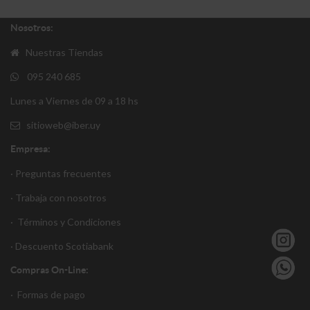
Nosotros:
Nuestras Tiendas
095 240 685
Lunes a Viernes de 09 a 18 hs
sitioweb@iber.uy
Empresa:
· Preguntas frecuentes
· Trabaja con nosotros
·
Términos y Condiciones
·
Descuento S
cotiabank
Compras On-Line:
·
Formas de pago