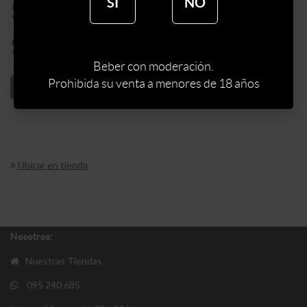
SÍ
NO
$
885
$
752
Beber con moderación.
Prohibida su venta a menores de 18 años
AÑADIR AL CARRITO
Ubicar en tienda
Nosotros:
Nuestras Tiendas
095 240 685