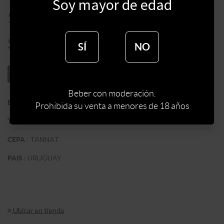
Soy mayor de edad
$
2250
$
1912
SÍ
NO
AÑADIR AL CARRITO
Beber con moderación.
:
BODEGA MARICHAL
BODEGA
Prohibida su venta a menores de 18 años
:
TINTO
TIPO DE VINO
:
TANNAT
CEPA
:
URUGUAY
PAIS
Ubicar en tienda