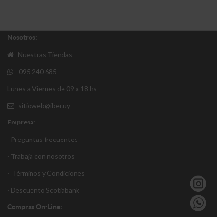
Nosotros:
Nuestras Tiendas
095 240 685
Lunes a Viernes de 09 a 18 hs
sitioweb@iber.uy
Empresa:
· Preguntas frecuentes
· Trabaja con nosotros
·
Términos y Condiciones
·
Descuento S
cotiabank
Compras On-Line: