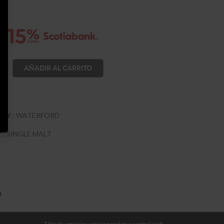
AÑADIR AL CARRITO
:
WATERFORD
SKY
:
SINGLE MALT
Y
a
* Stock y precios corresponden a central web