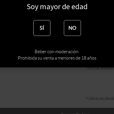
$
9130
Soy mayor de edad
$
7760
SÍ
NO
:
IRLANDA
PAIS
Beber con moderación.
Prohibida su venta a menores de 18 años
MARCA DE WHI
TIPO DE WHISK
Ubicar en tiend