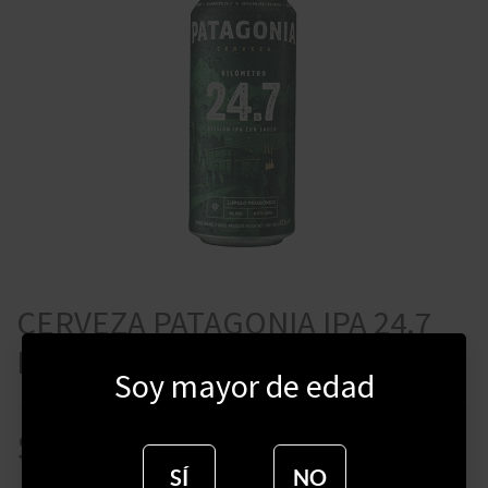
CERVEZA PATAGONIA IPA 24.7
LATA 473 ML
Soy mayor de edad
$
155
SÍ
NO