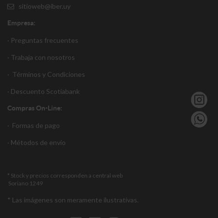
sitioweb@iber.uy
Empresa:
· Preguntas frecuentes
· Trabaja con nosotros
·
Términos y Condiciones
·
Descuento S
cotiabank
Compras On-Line:
·
Formas de pago
·
Métodos de envío
* Stock y precios corresponden a central web
Soriano 1249
* Las imágenes son meramente ilustrativas.