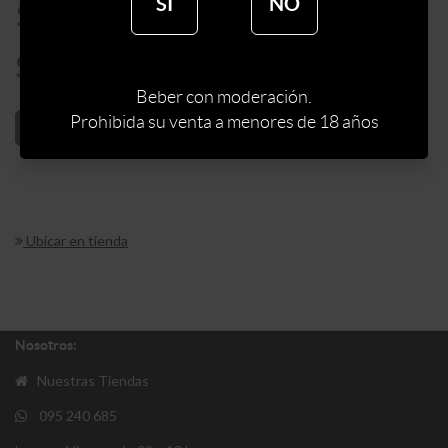
SÍ
NO
$
95
$
81
Beber con moderación.
Prohibida su venta a menores de 18 años
AÑADIR AL CARRITO
Ubicar en tienda
Nosotros:
Nuestras Tiendas
095 240 685