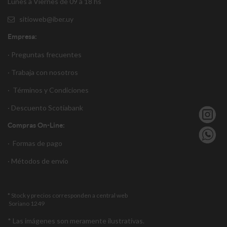
Lunes a Viernes de 09 a 18 hs
sitioweb@iber.uy
Empresa:
· Preguntas frecuentes
· Trabaja con nosotros
·
Términos y Condiciones
·
Descuento S
cotiabank
Compras On-Line:
·
Formas de pago
·
Métodos de envío
* Stock y precios corresponden a central web
Soriano 1249
* Las imágenes son meramente ilustrativas.