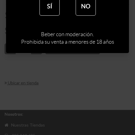
SÍ
NO
$
285
$
242
Beber con moderación.
Prohibida su venta a menores de 18 años
AÑADIR AL CARRITO
Ubicar en tienda
Nosotros:
Nuestras Tiendas