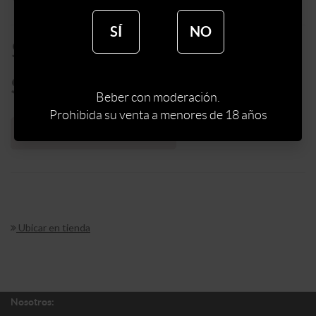
SÍ
NO
$
645
$
548
Beber con moderación.
Prohibida su venta a menores de 18 años
Sin stock web
Ubicar en tienda
Nosotros: