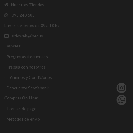
Nuestras Tiendas
095 240 685
Lunes a Viernes de 09 a 18 hs
sitioweb@iber.uy
Empresa:
· Preguntas frecuentes
· Trabaja con nosotros
·
Términos y Condiciones
·
Descuento S
cotiabank
Compras On-Line:
·
Formas de pago
·
Métodos de envío