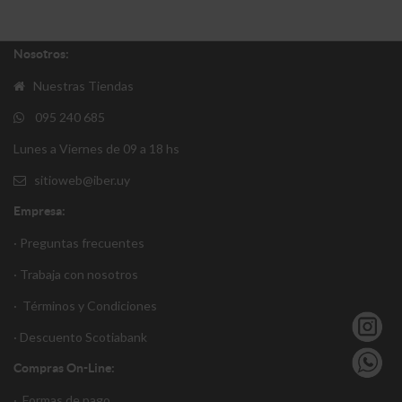
Nosotros:
Nuestras Tiendas
095 240 685
Lunes a Viernes de 09 a 18 hs
sitioweb@iber.uy
Empresa:
· Preguntas frecuentes
· Trabaja con nosotros
·
Términos y Condiciones
·
Descuento S
cotiabank
Compras On-Line:
·
Formas de pago