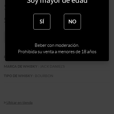
Soy mayor de edad
$
2570
$
2184
SÍ
NO
Sin stock web
Beber con moderación.
Prohibida su venta a menores de 18 años
:
EEUU
PAIS
:
JACK DANIEL'S
MARCA DE WHISKY
:
BOURBON
TIPO DE WHISKY
Ubicar en tienda