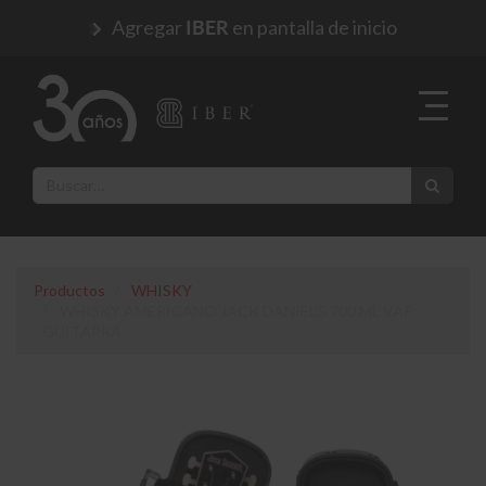
Agregar
en pantalla de inicio
IBER
Productos
WHISKY
WHISKY AMERICANO JACK DANIEL'S 700 ML VAP
GUITARRA