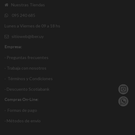
Nuestras Tiendas
095 240 685
Lunes a Viernes de 09 a 18 hs
sitioweb@iber.uy
Empresa:
· Preguntas frecuentes
· Trabaja con nosotros
·
Términos y Condiciones
·
Descuento S
cotiabank
Compras On-Line:
·
Formas de pago
·
Métodos de envío