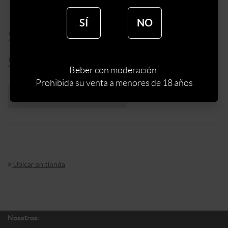
SÍ
NO
$
165
$
140
Beber con moderación.
Prohibida su venta a menores de 18 años
Sin stock web
Ubicar en tienda
Nosotros: