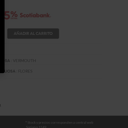
AÑADIR AL CARRITO
:
VERMOUTH
TUOSA
:
FLORES
RITUOSA
a
* Stock y precios corresponden a central web
Soriano 1249