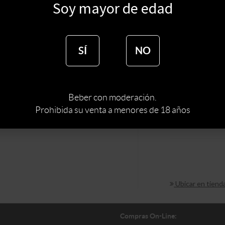
$
675
Soy mayor de edad
$
574
SÍ
NO
:
URUGUAY
PAIS
Beber con moderación.
TIPO DE ESPIRI
Prohibida su venta a menores de 18 años
MARCA DE ESPI
Ubicar en tiend
Compras On-Line: