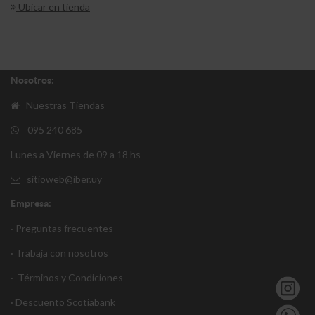
Ubicar en tienda
Nosotros:
Nuestras Tiendas
095 240 685
Lunes a Viernes de 09 a 18 hs
sitioweb@iber.uy
Empresa:
· Preguntas frecuentes
· Trabaja con nosotros
·
Términos y Condiciones
·
Descuento S
cotiabank