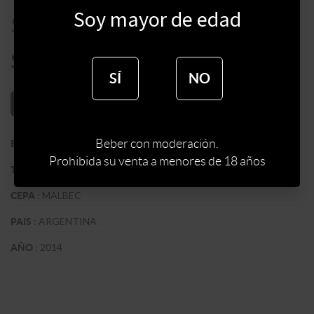
Soy mayor de edad
$
3500
$
2975
SÍ
NO
AÑADIR AL CARRITO
Beber con moderación.
:
BODEGA ALTO LAS HORMIGAS
BODEGA
Prohibida su venta a menores de 18 años
:
TINTO
TIPO DE VINO
:
MALBEC
CEPA
:
ARGENTINA
PAIS
:
2014
AÑO