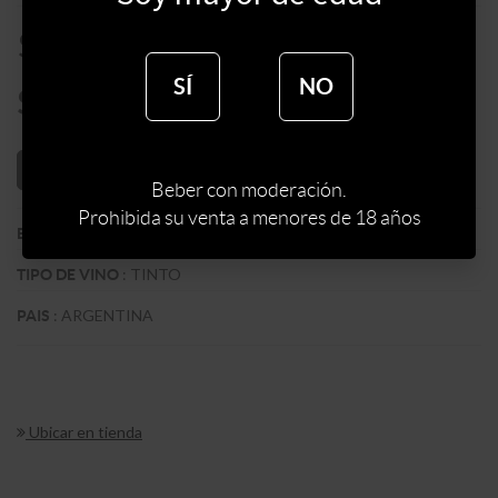
$
5500
SÍ
NO
$
4675
AÑADIR AL CARRITO
Beber con moderación.
Prohibida su venta a menores de 18 años
:
FINCA DECERO
BODEGA
:
TINTO
TIPO DE VINO
:
ARGENTINA
PAIS
Ubicar en tienda