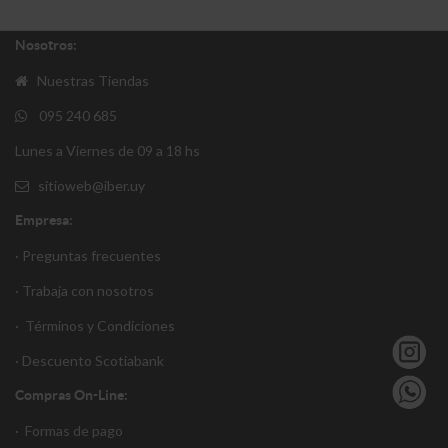
Nosotros:
Nuestras Tiendas
095 240 685
Lunes a Viernes de 09 a 18 hs
sitioweb@iber.uy
Empresa:
· Preguntas frecuentes
· Trabaja con nosotros
·
Términos y Condiciones
·
Descuento S
cotiabank
Compras On-Line:
·
Formas de pago