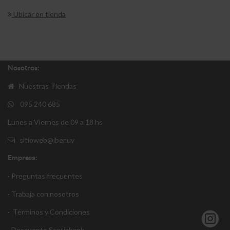
Ubicar en tienda
Nosotros:
Nuestras Tiendas
095 240 685
Lunes a Viernes de 09 a 18 hs
sitioweb@iber.uy
Empresa:
· Preguntas frecuentes
· Trabaja con nosotros
·
Términos y Condiciones
·
Descuento S
cotiabank