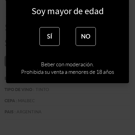
Soy mayor de edad
$
2650
SÍ
NO
$
2252
AÑADIR AL CARRITO
Beber con moderación.
Prohibida su venta a menores de 18 años
:
BODEGA ALTO LAS HORMIGAS
BODEGA
:
TINTO
TIPO DE VINO
:
MALBEC
CEPA
:
ARGENTINA
PAIS