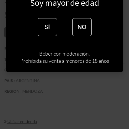
Soy mayor de edad
$
1692
SÍ
NO
AÑADIR AL CARRITO
:
RAQUIS
BODEGA
Beber con moderación.
:
TINTO
TIPO DE VINO
Prohibida su venta a menores de 18 años
:
MALBEC
CEPA
:
ARGENTINA
PAIS
:
MENDOZA
REGION
Ubicar en tienda