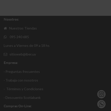
Nosotros:
Nuestras Tiendas
095 240 685
Lunes a Viernes de 09 a 18 hs
sitioweb@iber.uy
Empresa:
· Preguntas frecuentes
· Trabaja con nosotros
·
Términos y Condiciones
·
Descuento S
cotiabank
Compras On-Line: