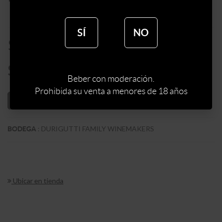
SÍ
NO
$
750
$
638
Beber con moderación.
Prohibida su venta a menores de 18 años
AÑADIR AL CARRITO
:
DURIGUTTI FAMILY WINEMAKERS
BODEGA
Ubicar en tienda