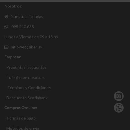
Nosotros:
Nuestras Tiendas
095 240 685
Lunes a Viernes de 09 a 18 hs
sitioweb@iber.uy
Empresa:
· Preguntas frecuentes
· Trabaja con nosotros
·
Términos y Condiciones
·
Descuento S
cotiabank
Compras On-Line:
·
Formas de pago
·
Métodos de envío