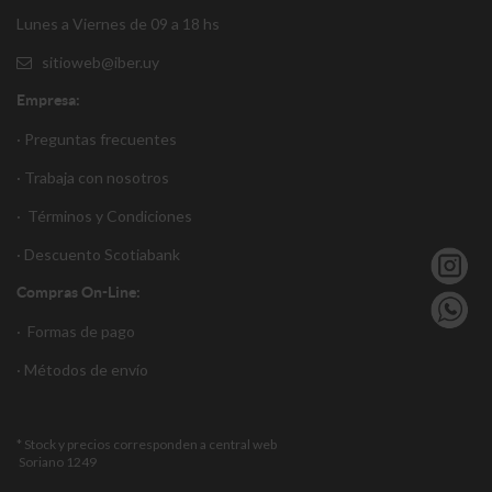
Lunes a Viernes de 09 a 18 hs
sitioweb@iber.uy
Empresa:
· Preguntas frecuentes
· Trabaja con nosotros
·
Términos y Condiciones
·
Descuento S
cotiabank
Compras On-Line:
·
Formas de pago
·
Métodos de envío
* Stock y precios corresponden a central web
Soriano 1249