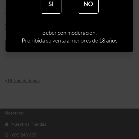
SÍ
NO
$
360
$
306
Beber con moderación.
Prohibida su venta a menores de 18 años
AÑADIR AL CARRITO
Ubicar en tienda
Nosotros:
Nuestras Tiendas
095 240 685