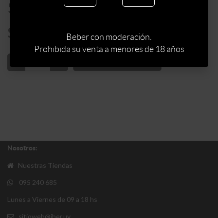
$
56
$
48
Beber con moderación.
Prohibida su venta a menores de 18 años
AÑADIR AL CARRITO
Nosotros:
Nuestras Tiendas
095 240 685
Lunes a Viernes de 09 a 18 hs
sitioweb@iber.uy