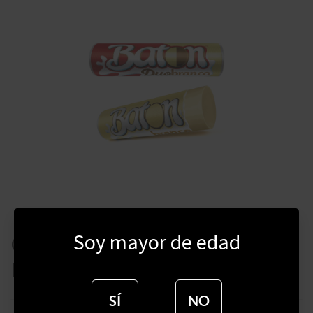
Soy mayor de edad
CHOCOLATE BATON BLANCO +
DUO GAROTO
SÍ
NO