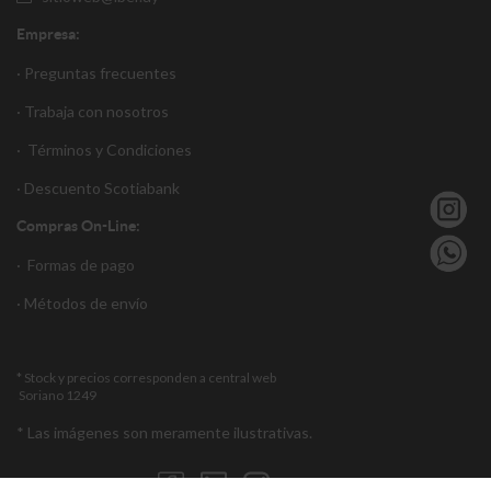
Empresa:
· Preguntas frecuentes
· Trabaja con nosotros
·
Términos y Condiciones
·
Descuento S
cotiabank
Compras On-Line:
·
Formas de pago
·
Métodos de envío
* Stock y precios corresponden a central web
Soriano 1249
* Las imágenes son meramente ilustrativas.
Encuéntranos en: