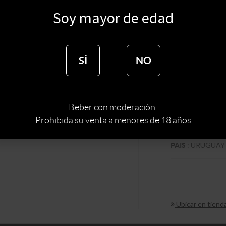
$
2080
Soy mayor de edad
$
1326
SÍ
NO
:
BODE
BODEGA
Beber con moderación.
:
TIPO DE VINO
Prohibida su venta a menores de 18 años
:
TANNAT
CEPA
:
URUGUAY
PAIS
Ubicar en tiend