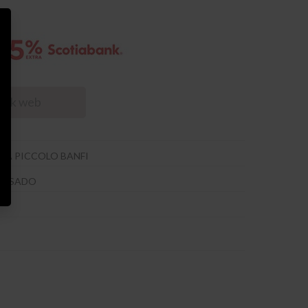
tock web
GA PICCOLO BANFI
ROSADO