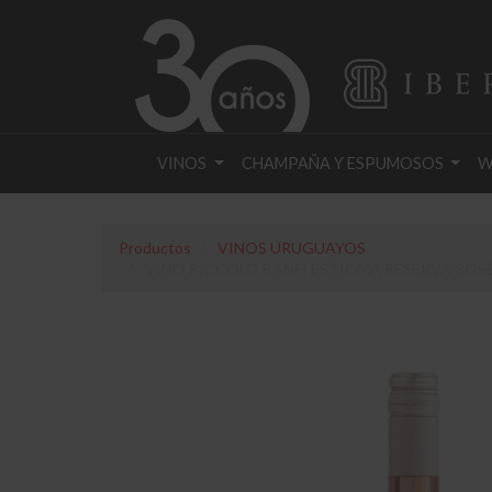
VINOS
CHAMPAÑA Y ESPUMOSOS
W
Productos
VINOS URUGUAYOS
VINO PICCOLO BANFI ESTIGMA RESERVA ROSE