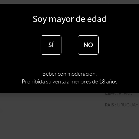
$
409
Soy mayor de edad
$
348
SÍ
NO
Sin s
:
BODE
BODEGA
Beber con moderación.
Prohibida su venta a menores de 18 años
:
TIPO DE VINO
:
BLEND
CEPA
:
URUGUAY
PAIS