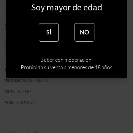
Soy mayor de edad
$
196
$
490
$
167
SÍ
NO
Sin stock web
Beber con moderación.
Prohibida su venta a menores de 18 años
:
BODEGA PAA
BODEGA
:
TINTO
TIPO DE VINO
:
BLEND
CEPA
:
URUGUAY
PAIS