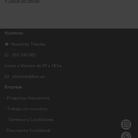
Ubicar en tienda
Nosotros:
Nuestras Tiendas
095 240 685
Lunes a Viernes de 09 a 18 hs
sitioweb@iber.uy
Empresa:
· Preguntas frecuentes
· Trabaja con nosotros
·
Términos y Condiciones
·
Descuento S
cotiabank