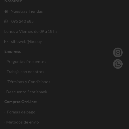
Nosotros:
Nuestras Tiendas
095 240 685
Lunes a Viernes de 09 a 18 hs
sitioweb@iber.uy
Empresa:
· Preguntas frecuentes
· Trabaja con nosotros
·
Términos y Condiciones
·
Descuento S
cotiabank
Compras On-Line:
·
Formas de pago
·
Métodos de envío