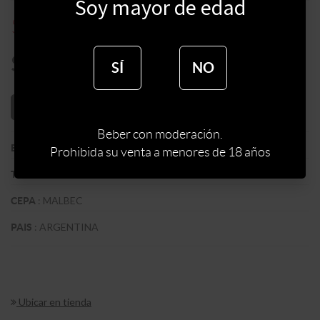
Soy mayor de edad
$
1650
$
2200
$
1402
SÍ
NO
AÑADIR AL CARRITO
Beber con moderación.
:
BODEGA DOMINGO MOLINA
BODEGA
Prohibida su venta a menores de 18 años
:
TINTO
TIPO DE VINO
:
MALBEC
CEPA
:
ARGENTINA
PAIS
Ubicar en tienda