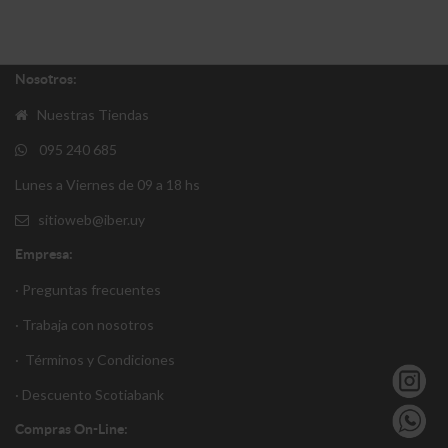
Nosotros:
Nuestras Tiendas
095 240 685
Lunes a Viernes de 09 a 18 hs
sitioweb@iber.uy
Empresa:
· Preguntas frecuentes
· Trabaja con nosotros
·
Términos y Condiciones
·
Descuento S
cotiabank
Compras On-Line: