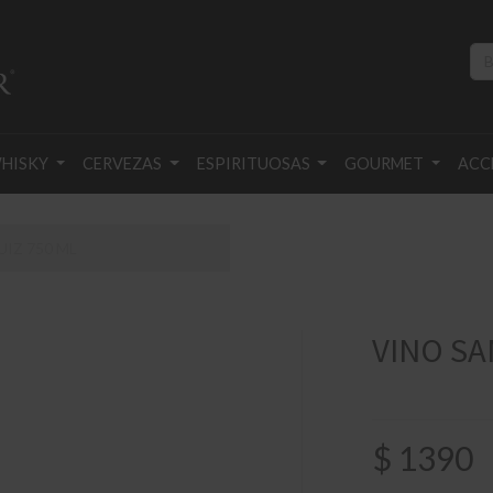
HISKY
CERVEZAS
ESPIRITUOSAS
GOURMET
ACC
IZ 750 ML
VINO SA
$
1390