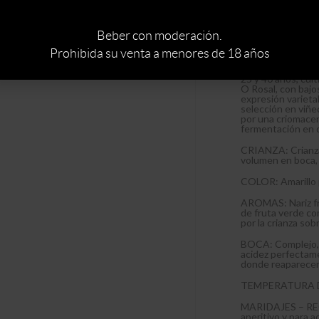
blancas de España
transmitir eleganc
Beber con moderación.
DENOMINACIÓN DE
España.
Prohibida su venta a menores de 18 años
VINIFICACIÓN: El
25 y 40 años, cult
O Rosal, con baj
expresión varieta
selección en viñ
por una criomacer
fermentación en d
CRIANZA: Crianza 
volumen en boca, 
COLOR: Amarillo pa
AROMAS: Nariz fre
de fruta verde co
por la crianza sobr
BOCA: Complejo, 
acidez perfectamen
donde reaparecen l
TEMPERATURA DE
MARIDAJES – R
aperitivo y para 