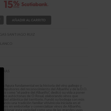
AÑADIR AL CARRITO
GAS SANTIAGO RUIZ
BLANCO
BAIXAS
na figura fundamental en la historia del vino gallego y
s impulsores del reconocimiento del Albariño y de la D.O.
cido como “el padre del Albariño”, dedicó su vida a poner
edades autóctonas de O Rosal, elaborando vinos que
ntidad atlántica del territorio. Fundó su bodega con más
uando una tradición familiar vitivinícola iniciada en el
ionero en embotellar y comercializar vinos de Albariño,
osicionar esta variedad como una de las grandes uvas