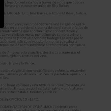
. Su legado continúa hoy a través de vinos que buscan
ia, frescura y el carácter único de Rías Baixas.
 ORIGEN: D.O. Rías Baixas, subzona O Rosal, Galicia,
aborado con uvas procedente de viñas viejas de entre
ivadas en el tradicional sistema de parral característico de
os rendimientos que aportan mayor concentración y
l. La vendimia se realiza manualmente con una primera
edo y una segunda selección en bodega. Las uvas pasan
ación con hielo seco y posteriormente se realiza la
epósitos de acero inoxidable a temperatura controlada.
de 7 meses sobre sus lías, destinada a aumentar el
complejidad y textura del vino.
jizo limpio y brillante.
sca y elegante, con notas florales y cítricas, recuerdos
mo manzana y delicados matices de pastelería aportados
e lías.
con buen volumen y una textura sabrosa. Presenta una
te equilibrada, un sutil carácter salino y un final largo
as notas frutales, florales y cítricas.
 SERVICIO: 10 - 12 °C.
ECOMENDACIÓN DE CONSUMO: Excelente como
acompañar pescados, mariscos, arroces, cocina asiática,