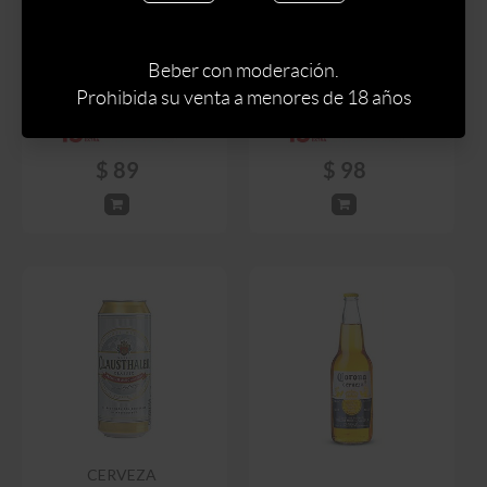
CERVEZA
CLAUSTHALER CON
CERVEZA STELLA
LIMON BOTELLA 330 ML
ARTOIS 330 ML
Beber con moderación.
Prohibida su venta a menores de 18 años
$
105
$
115
$
89
$
98
CERVEZA