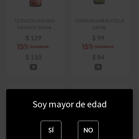
CERVEZA 1906 RED
CERVEZA DAB BOTELLA
VINTAGE 330 ML
330 ML
$
129
$
99
$
110
$
84
Soy mayor de edad
SÍ
NO