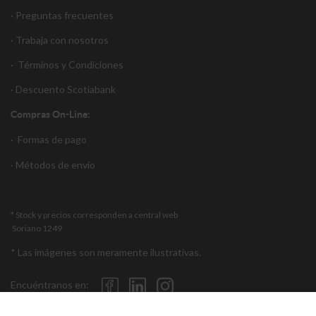
· Preguntas frecuentes
· Trabaja con nosotros
·
Términos y Condiciones
·
Descuento S
cotiabank
Compras On-Line:
·
Formas de pago
·
Métodos de envío
* Stock y precios corresponden a central web
Soriano 1249
* Las imágenes son meramente ilustrativas.
Encuéntranos en: