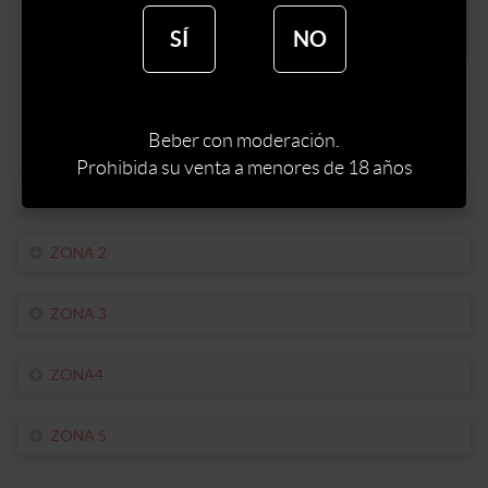
SÍ
NO
Haz click debajo en las diferentes zonas para ver a que corresponde.
Beber con moderación.
Prohibida su venta a menores de 18 años
ZONA 1
ZONA 2
ZONA 3
ZONA4
ZONA 5