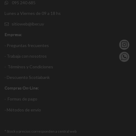
095 240 685
Lunes a Viernes de 09 a 18 hs
sitioweb@iber.uy
Empresa:
· Preguntas frecuentes
· Trabaja con nosotros
·
Términos y Condiciones
·
Descuento S
cotiabank
Compras On-Line:
·
Formas de pago
·
Métodos de envío
* Stock y precios corresponden a central web