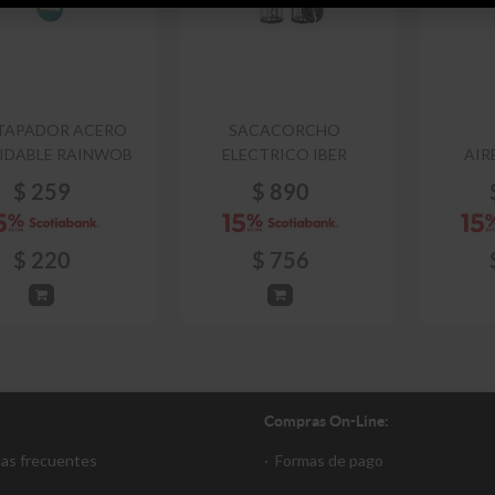
TAPADOR ACERO
SACACORCHO
IDABLE RAINWOB
ELECTRICO IBER
AIR
$
259
$
890
$
220
$
756
Compras On-Line:
tas frecuentes
·
Formas de pago