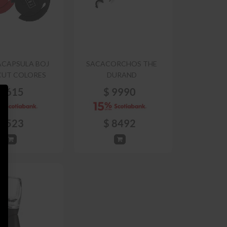
CAPSULA BOJ
SACACORCHOS THE
CUT COLORES
DURAND
$
615
$
9990
$
523
$
8492