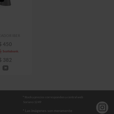
EADOR IBER
$
450
$
382
* Stock y precios corresponden a central web
Soriano 1249
* Las imágenes son meramente