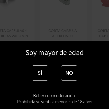
TA CAPSULAS 4
CORTA CAPSULA
CORTA
HILLAS VACU VIN
ACERO INOX
CAP-
$
569
$
60
Soy mayor de edad
$
484
$
51
SÍ
NO
Beber con moderación.
Prohibida su venta a menores de 18 años