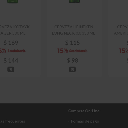
RVEZA KOTAYK
CERVEZA HEINEKEN
CERV
LAGER 500 ML
LONG NECK 0.0 330 ML
AMERIC
$
169
$
115
$
144
$
98
Compras On-Line:
tas frecuentes
·
Formas de pago