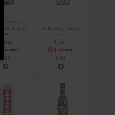
EZA ESTRELLA
 0.0% LATA 330
CERVEZA SCHNEIDER
ML
LATA 473 ML
$
100
$
105
$
85
$
89