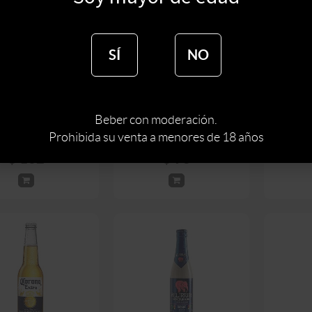
SÍ
NO
CERV
VEZA VOLCANICA
CERVEZA DAB DARK
GALICIA
ICAN IPA 500 ML
LATA 500 ML
$
155
$
115
Beber con moderación.
Prohibida su venta a menores de 18 años
$
132
$
98