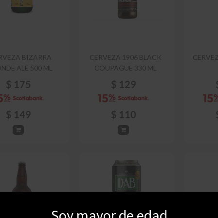
RVEZA BIZARRA
CERVEZA 1906 BLACK
CERVEZ
NDE ALE 500 ML
COUPAGUE 330 ML
$
175
$
129
$
149
$
110
Soy mayor de edad