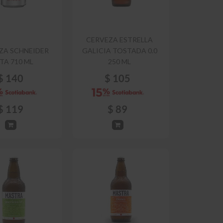
CERVEZA ESTRELLA
ZA SCHNEIDER
GALICIA TOSTADA 0.0
TA 710 ML
250 ML
$
140
$
105
$
119
$
89