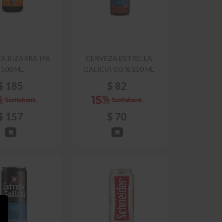
A BIZARRA IPA
CERVEZA ESTRELLA
500 ML
GALICIA 0.0 % 250 ML
$
185
$
82
$
157
$
70