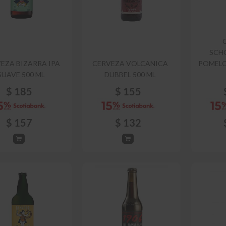
SCH
EZA BIZARRA IPA
CERVEZA VOLCANICA
POMELO
SUAVE 500 ML
DUBBEL 500 ML
$
185
$
155
$
157
$
132