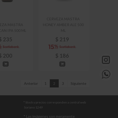
CERVEZA MASTRA
EZA MASTRA
HONEY AMBER ALE 500
AN IPA 500 ML
ML
$
235
$
219
$
200
$
186
Anterior
1
2
3
Siguiente
* Stock y precios corresponden a central web
Soriano 1249
* Las imágenes son meramente