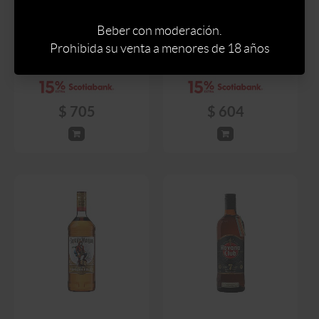
RON HAVANA CLUB
RON BACARDI CARTA
AÑEJO BLANCO 3 AÑOS
Beber con moderación.
ORO 700 ML
700 ML
Prohibida su venta a menores de 18 años
$
829
$
710
$
705
$
604