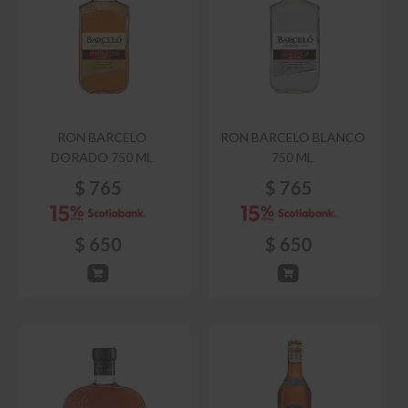
RON BARCELO
RON BARCELO BLANCO
DORADO 750 ML
750 ML
$
765
$
765
$
650
$
650