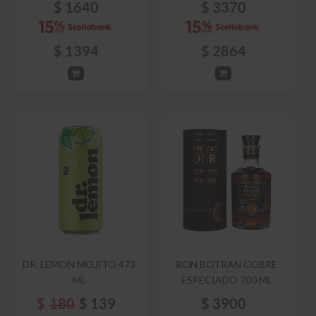
$
1640
$
3370
$
1394
$
2864
DR. LEMON MOJITO 473
RON BOTRAN COBRE
ML
ESPECIADO 700 ML
$
180
$
139
$
3900