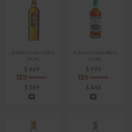
RON BOTRAN 5 AÑOS
RON BOTRAN 8 AÑOS
750 ML
750 ML
$
669
$
995
$
569
$
846