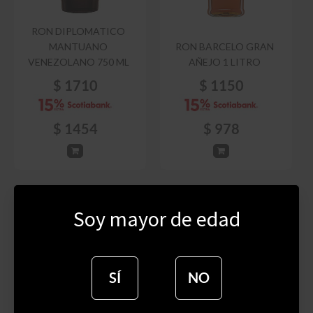
RON DIPLOMATICO
MANTUANO
RON BARCELO GRAN
VENEZOLANO 750 ML
AÑEJO 1 LITRO
$
1710
$
1150
$
1454
$
978
Soy mayor de edad
SÍ
NO