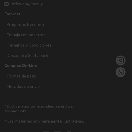
sitioweb@iber.uy
Empresa:
· Preguntas frecuentes
· Trabaja con nosotros
·
Términos y Condiciones
·
Descuento S
cotiabank
Compras On-Line:
·
Formas de pago
·
Métodos de envío
* Stock y precios corresponden a central web
Soriano 1249
* Las imágenes son meramente ilustrativas.