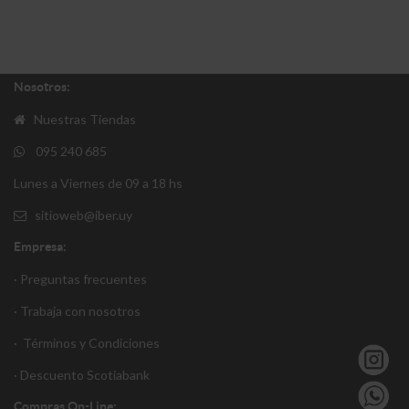
Nosotros:
Nuestras Tiendas
095 240 685
Lunes a Viernes de 09 a 18 hs
sitioweb@iber.uy
Empresa:
· Preguntas frecuentes
· Trabaja con nosotros
·
Términos y Condiciones
·
Descuento S
cotiabank
Compras On-Line: