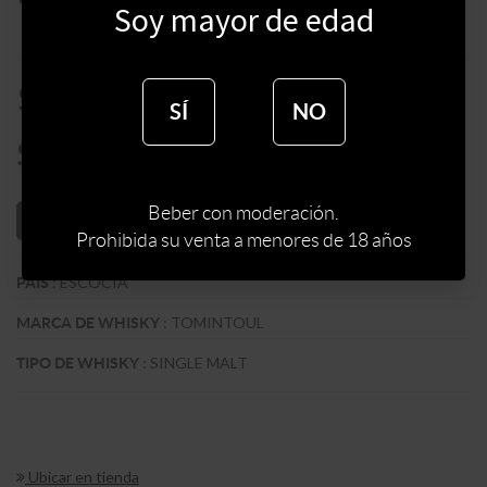
Soy mayor de edad
$
4990
SÍ
NO
$
4242
Beber con moderación.
AÑADIR AL CARRITO
Prohibida su venta a menores de 18 años
:
ESCOCIA
PAIS
:
TOMINTOUL
MARCA DE WHISKY
:
SINGLE MALT
TIPO DE WHISKY
Ubicar en tienda