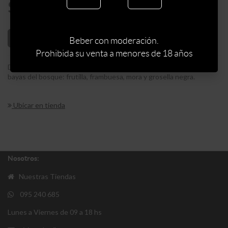
$
319
AÑADIR AL CARRITO
Beber con moderación.
Prohibida su venta a menores de 18 años
Deliciosa infusión frutal que combina sabores de distintos tipos de
bayas del bosque: frutilla, frambuesa, mora y grosella negra.
Ubicar en tienda
Nosotros:
Nuestras Tiendas
095 240 685
Lunes a Viernes de 09 a 18 hs