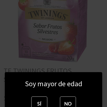
TE TWININGS FRUTOS
SILVESTRES 10 SOBRES
Soy mayor de edad
$
375
SÍ
NO