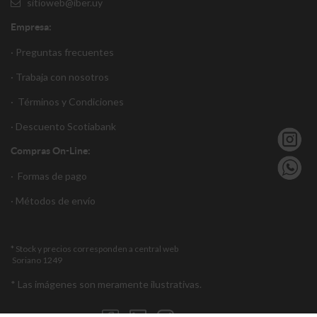
sitioweb@iber.uy
Empresa:
· Preguntas frecuentes
· Trabaja con nosotros
·
Términos y Condiciones
·
Descuento S
cotiabank
Compras On-Line:
·
Formas de pago
·
Métodos de envío
* Stock y precios corresponden a central web
Soriano 1249
* Las imágenes son meramente ilustrativas.
Encuéntranos en: