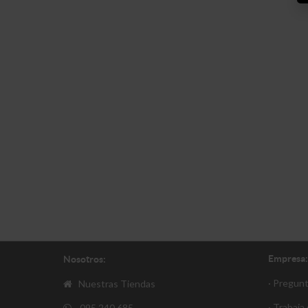
Empresa:
Nosotros:
· Pregun
Nuestras Tiendas
· Trabaja
095 240 685