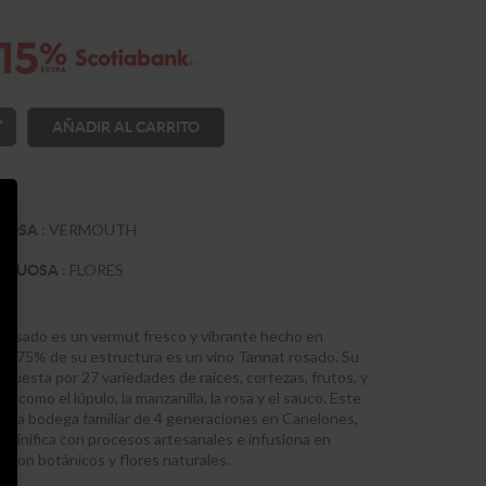
AÑADIR AL CARRITO
:
VERMOUTH
TUOSA
:
FLORES
RITUOSA
Rosado es un vermut fresco y vibrante hecho en
un 75% de su estructura es un vino Tannat rosado. Su
puesta por 27 variedades de raíces, cortezas, frutos, y
s como el lúpulo, la manzanilla, la rosa y el sauco. Este
 una bodega familiar de 4 generaciones en Canelones,
 vinifica con procesos artesanales e infusiona en
 con botánicos y flores naturales.