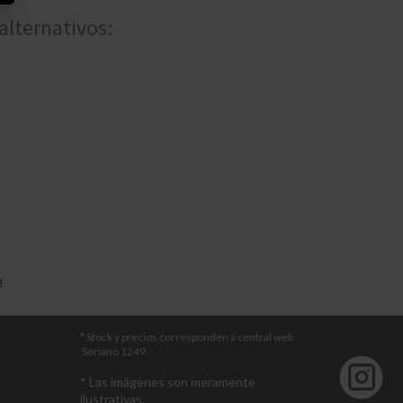
alternativos:
a
* Stock y precios corresponden a central web
Soriano 1249
* Las imágenes son meramente
ilustrativas.