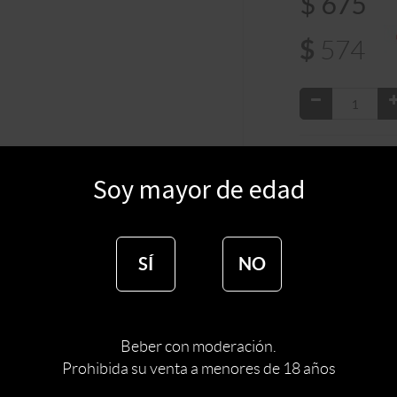
$
675
$
574
:
URUGUAY
PAIS
Soy mayor de edad
TIPO DE ESPIRI
MARCA DE ESPI
SÍ
NO
Vermouth Flores 
Uruguay. Más de 
botánica está com
por supuesto flore
aperitivo nace en
Beber con moderación.
Uruguay, donde se
Prohibida su venta a menores de 18 años
pequeñas partidas