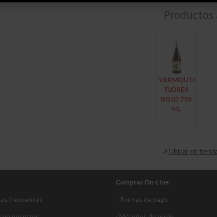
Productos 
VERMOUTH
FLORES
ROJO 750
ML
Ubicar en tiend
Compras On-Line:
tas frecuentes
·
Formas de pago
 con nosotros
·
Métodos de envío