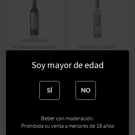
VINO FAMILIA
SCHROEDER SAURUS
VINO HUGO SOCA
PINOT NOIR TARDIO
COSECHA TARDIA 750
500 ML
ML
Soy mayor de edad
$
1290
$
850
$
1096
$
722
SÍ
NO
Beber con moderación.
Prohibida su venta a menores de 18 años