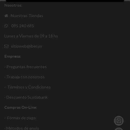
Nosotros:
Nuestras Tiendas
095 240 685
Lunes a Viernes de 09 a 18 hs
sitioweb@iber.uy
Empresa:
· Preguntas frecuentes
· Trabaja con nosotros
·
Términos y Condiciones
·
Descuento S
cotiabank
Compras On-Line:
·
Formas de pago
·
Métodos de envío