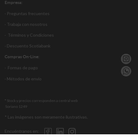
Empresa:
· Preguntas frecuentes
· Trabaja con nosotros
·
Términos y Condiciones
·
Descuento S
cotiabank
Compras On-Line:
·
Formas de pago
·
Métodos de envío
* Stock y precios corresponden a central web
Soriano 1249
* Las imágenes son meramente ilustrativas.
Encuéntranos en: