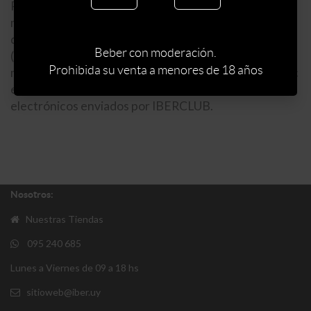
Para ejercer dicho derecho se podrá comunicar al e-
mail iberclub@iberpark.com.uy o personalmente en el
domicilio de la empresa sito en Gonzalo Ramirez 1267
Beber con moderación.
(C.P. 11100, tel 5982 2901 1110). Si no desea recibir
Prohibida su venta a menores de 18 años
más las comunicaciones de Iberclub, deberá hacer clic
en el link ubicado en la parte inferior de los correos
electrónicos enviados por IBERCLUB.
Nosotros:
Nuestras Tiendas
095 240 685
Lunes a Viernes de 09 a 18 hs
sitioweb@iber.uy