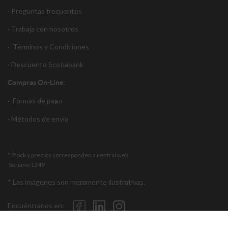
· Preguntas frecuentes
· Trabaja con nosotros
·
Términos y Condiciones
·
Descuento S
cotiabank
Compras On-Line:
·
Formas de pago
·
Métodos de envío
* Stock y precios corresponden a central web
Soriano 1249
* Las imágenes son meramente ilustrativas.
Encuéntranos en: