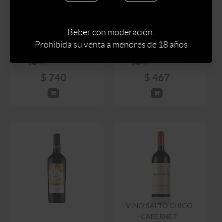
VINO BERTOLINI &
VINO BERTOLINI &
BROGLIO BLEND
BROGLIO MERLOT
PREMIUM 750 ML
ROBLE 750 ML
Beber con moderación.
Prohibida su venta a menores de 18 años
$
870
$
549
$
740
$
467
VINO SALTO CHICO
CABERNET