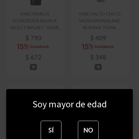
VINO FAMILIA
VINO SALTO CHICO
SCHROEDER SAURUS
SAUVIGNON BLANC
SELECT MALBEC 750 ML
RESERVA 750 ML
$
790
$
409
$
672
$
348
Soy mayor de edad
SÍ
NO