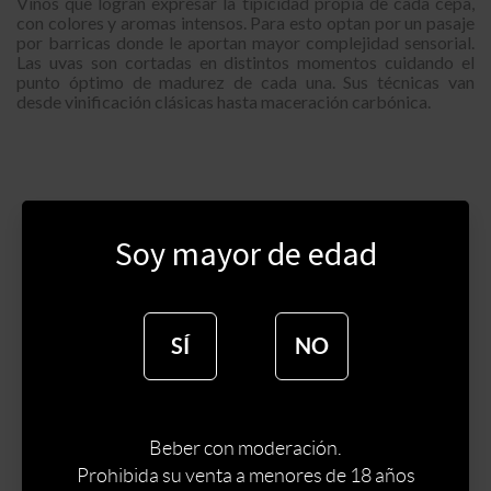
Vinos que logran expresar la tipicidad propia de cada cepa,
con colores y aromas intensos. Para esto optan por un pasaje
por barricas donde le aportan mayor complejidad sensorial.
Las uvas son cortadas en distintos momentos cuidando el
punto óptimo de madurez de cada una. Sus técnicas van
desde vinificación clásicas hasta maceración carbónica.
Soy mayor de edad
SÍ
NO
Beber con moderación.
Prohibida su venta a menores de 18 años