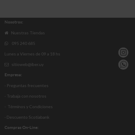
Nosotros:
Nuestras Tiendas
095 240 685
Lunes a Viernes de 09 a 18 hs
sitioweb@iber.uy
Empresa:
· Preguntas frecuentes
· Trabaja con nosotros
·
Términos y Condiciones
·
Descuento S
cotiabank
Compras On-Line: