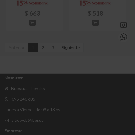
$
663
$
518
Anterior
1
2
3
Siguiente
Nosotros:
Nuestras Tiendas
095 240 685
Lunes a Viernes de 09 a 18 hs
sitioweb@iber.uy
Empresa: