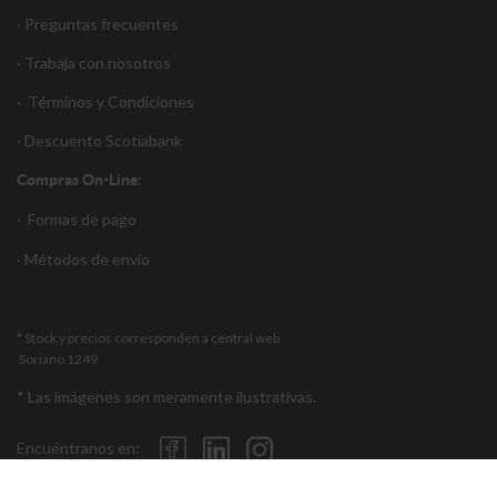
· Preguntas frecuentes
· Trabaja con nosotros
·
Términos y Condiciones
·
Descuento S
cotiabank
Compras On-Line:
·
Formas de pago
·
Métodos de envío
* Stock y precios corresponden a central web
Soriano 1249
* Las imágenes son meramente ilustrativas.
Encuéntranos en: