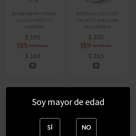
BOMBONERA VOBRO
BARQUILLO BOLERO
CHOCO PARTY 75
CACAO Y AVELLANA
GRAMOS
400 GRAMOS
$
195
$
335
$
166
$
285
Soy mayor de edad
SÍ
NO