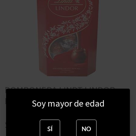
BOMBONERA LINDT LINDOR
LECHE 200 GRAMOS
Soy mayor de edad
$
780
SÍ
NO