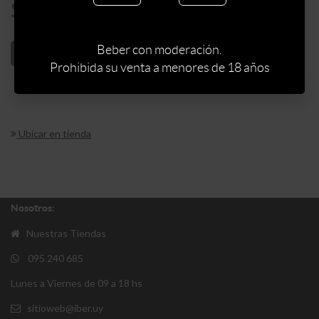
$
663
Beber con moderación.
AÑADIR AL CARRITO
Prohibida su venta a menores de 18 años
Ubicar en tienda
Nosotros:
Nuestras Tiendas
095 240 685
Lunes a Viernes de 09 a 18 hs
sitioweb@iber.uy