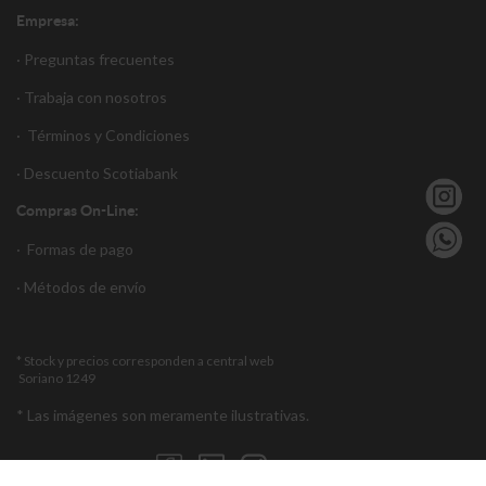
Empresa:
· Preguntas frecuentes
· Trabaja con nosotros
·
Términos y Condiciones
·
Descuento S
cotiabank
Compras On-Line:
·
Formas de pago
·
Métodos de envío
* Stock y precios corresponden a central web
Soriano 1249
* Las imágenes son meramente ilustrativas.
Encuéntranos en: