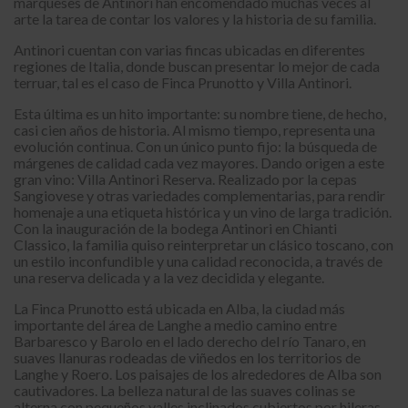
marqueses de Antinori han encomendado muchas veces al
arte la tarea de contar los valores y la historia de su familia.
Antinori cuentan con varias fincas ubicadas en diferentes
regiones de Italia, donde buscan presentar lo mejor de cada
terruar, tal es el caso de Finca Prunotto y Villa Antinori.
Esta última es un hito importante: su nombre tiene, de hecho,
casi cien años de historia. Al mismo tiempo, representa una
evolución continua. Con un único punto fijo: la búsqueda de
márgenes de calidad cada vez mayores. Dando origen a este
gran vino: Villa Antinori Reserva. Realizado por la cepas
Sangiovese y otras variedades complementarias, para rendir
homenaje a una etiqueta histórica y un vino de larga tradición.
Con la inauguración de la bodega Antinori en Chianti
Classico, la familia quiso reinterpretar un clásico toscano, con
un estilo inconfundible y una calidad reconocida, a través de
una reserva delicada y a la vez decidida y elegante.
La Finca Prunotto está ubicada en Alba, la ciudad más
importante del área de Langhe a medio camino entre
Barbaresco y Barolo en el lado derecho del río Tanaro, en
suaves llanuras rodeadas de viñedos en los territorios de
Langhe y Roero. Los paisajes de los alrededores de Alba son
cautivadores. La belleza natural de las suaves colinas se
alterna con pequeños valles inclinados cubiertos por hileras