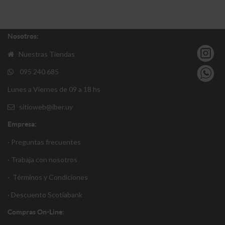
Nosotros:
Nuestras Tiendas
095 240 685
Lunes a Viernes de 09 a 18 hs
sitioweb@iber.uy
Empresa:
· Preguntas frecuentes
· Trabaja con nosotros
·
Términos y Condiciones
·
Descuento S
cotiabank
Compras On-Line: