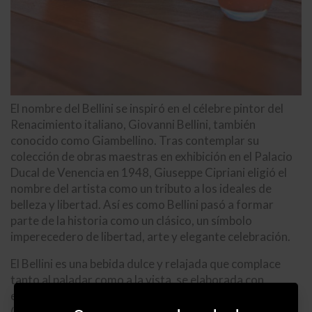
El nombre del Bellini se inspiró en el célebre pintor del
Renacimiento italiano, Giovanni Bellini, también
conocido como Giambellino. Tras contemplar su
colección de obras maestras en exhibición en el Palacio
Ducal de Venencia en 1948, Giuseppe Cipriani eligió el
nombre del artista como un tributo a los ideales de
belleza y libertad. Así es como Bellini pasó a formar
parte de la historia como un clásico, un símbolo
imperecedero de libertad, arte y elegante celebración.
El Bellini es una bebida dulce y relajada que complace
tanto al paladar como a la vista, se elaborada con
espumoso Prosecco y puré de durazno blanco
(melocotón blanco), siguiendo los mismos ingredientes