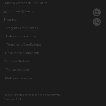
Lunes a Viernes de 09 a 18 hs
sitioweb@iber.uy
Empresa:
· Preguntas frecuentes
· Trabaja con nosotros
·
Términos y Condiciones
·
Descuento S
cotiabank
Compras On-Line:
·
Formas de pago
·
Métodos de envío
* Stock y precios corresponden a central web
Soriano 1249