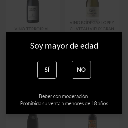
VINO BODEGAS LOPEZ
VINO TERROIR AL
CHATEAU VIEUX GRAN
LIMIT LES MANYES 2021
RESERVA
750 ML
CHARDONNAY 750 ML
Soy mayor de edad
$
20000
$
990
$
17000
$
842
SÍ
NO
Beber con moderación.
Prohibida su venta a menores de 18 años