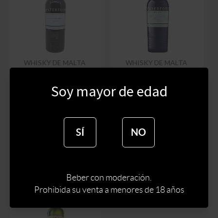
WHISKY DE MALTA
WHISKY DE MALTA
IRLANDES WATERFORD
IRLANDES WATERFORD
LAKE FIELD 700 ML
HOOK HEAD 700 ML
Soy mayor de edad
$
9130
$
9130
$
7760
$
7760
SÍ
NO
Beber con moderación.
Prohibida su venta a menores de 18 años