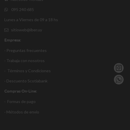
095 240 685
Lunes a Viernes de 09 a 18 hs
sitioweb@iber.uy
Empresa:
· Preguntas frecuentes
· Trabaja con nosotros
·
Términos y Condiciones
·
Descuento S
cotiabank
Compras On-Line:
·
Formas de pago
·
Métodos de envío