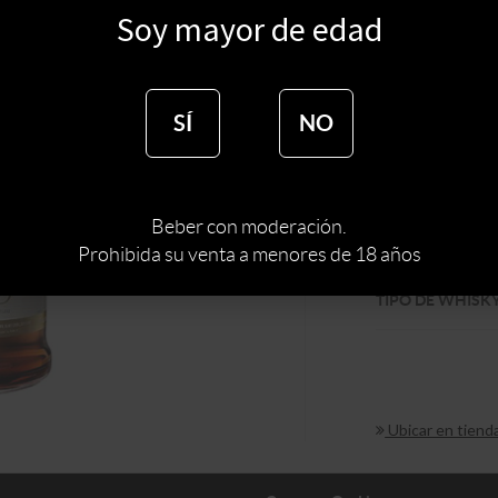
Soy mayor de edad
$
13900
$
10634
SÍ
NO
:
ESCOCIA
PAIS
Beber con moderación.
Prohibida su venta a menores de 18 años
MARCA DE WHI
TIPO DE WHISK
Ubicar en tiend