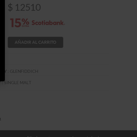
$
12510
AÑADIR AL CARRITO
:
GLENFIDDICH
SKY
:
SINGLE MALT
Y
a