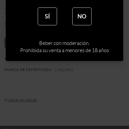
$
519
SÍ
NO
$
441
AÑADIR AL CARRITO
Beber con moderación.
Prohibida su venta a menores de 18 años
:
VERMOUTH
TIPO DE ESPIRITUOSA
:
CINZANO
MARCA DE ESPIRITUOSA
Ubicar en tienda