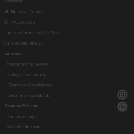
Nosotros:
Nuestras Tiendas
095 240 685
Lunes a Viernes de 09 a 18 hs
sitioweb@iber.uy
Empresa:
· Preguntas frecuentes
· Trabaja con nosotros
·
Términos y Condiciones
·
Descuento S
cotiabank
Compras On-Line:
·
Formas de pago
·
Métodos de envío