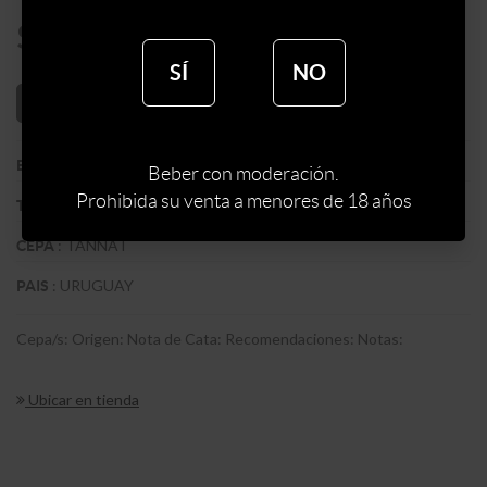
$
1462
SÍ
NO
AÑADIR AL CARRITO
:
BODEGA MONTES TOSCANINI
BODEGA
Beber con moderación.
Prohibida su venta a menores de 18 años
:
TINTO
TIPO DE VINO
:
TANNAT
CEPA
:
URUGUAY
PAIS
Cepa/s: Origen: Nota de Cata: Recomendaciones: Notas:
Ubicar en tienda