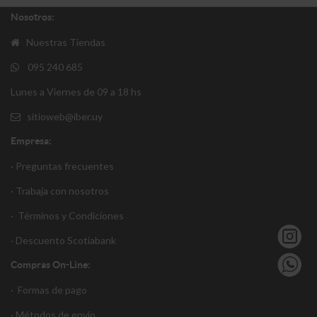
Nosotros:
Nuestras Tiendas
095 240 685
Lunes a Viernes de 09 a 18 hs
sitioweb@iber.uy
Empresa:
· Preguntas frecuentes
· Trabaja con nosotros
·
Términos y Condiciones
·
Descuento S
cotiabank
Compras On-Line:
·
Formas de pago
·
Métodos de envío