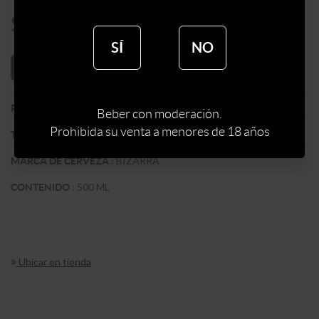
$
149
SÍ
NO
AÑADIR AL CARRITO
:
URUGUAY
PAIS
Beber con moderación.
Prohibida su venta a menores de 18 años
:
ARTESANAL
TIPO DE CERVEZA
:
BIZARRA
MARCA DE CERVEZA
:
500 ML
CONTENIDO
Ubicar en tienda