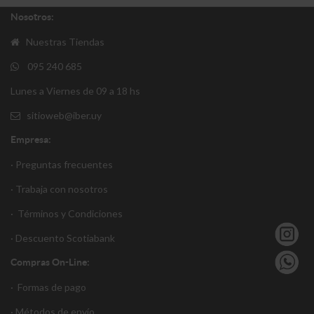
Nosotros:
Nuestras Tiendas
095 240 685
Lunes a Viernes de 09 a 18 hs
sitioweb@iber.uy
Empresa:
· Preguntas frecuentes
· Trabaja con nosotros
·
Términos y Condiciones
·
Descuento S
cotiabank
Compras On-Line:
·
Formas de pago
·
Métodos de envío